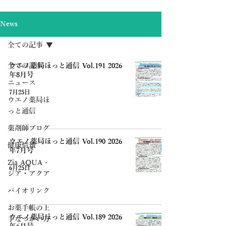
News
全ての記事
全ての記事
ウエノ薬局ほっと通信 Vol.191 2026
年8月号
ニュース
7月25日
ウエノ薬局ほ
っと通信
薬剤師ブログ
ウエノ薬局ほっと通信 Vol.190 2026
健康情報
年7月号
Zia AQUA -
6月25日
ジア・アクア
バイオリンク
お薬手帳の上
ウエノ薬局ほっと通信 Vol.189 2026
手なつかい方