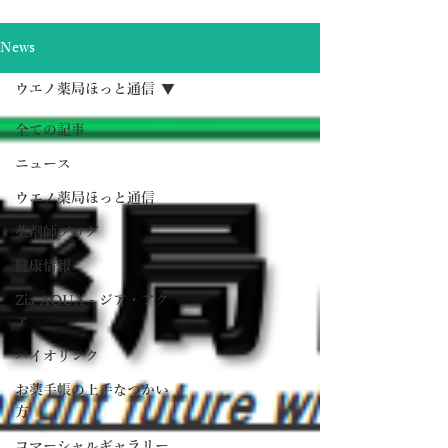
News
ウエノ薬局ほっと通信
全ての記事
ニュース
ウエノ薬局ほっと通信
薬剤師ブログ
健康情報
Zia AQUA - ジア・アク
ア
バイオリンク
お薬手帳の上手なつかい
方
コマーシャルギャラリー