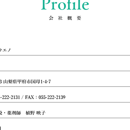
​Profile
​会 社 概 要
ウエノ
043 山梨県甲府市国母1-4-7
222-2131 / FAX：055-222-2139
役・薬剤師 植野 映子
円