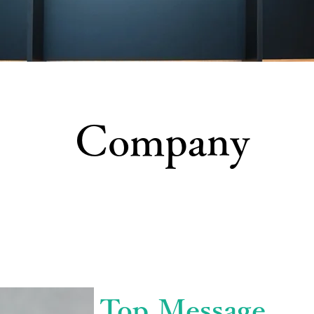
Company
Top Message