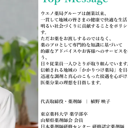
ウエノ薬局グループは創業以来、
一貫して地域の皆さまの健康で快適な生活
明るい社会づくりに貢献することをポリシ
す。
ただお薬をお渡しするのではなく、
薬のプロとして専門的な知識に基づいて
的確なアドバイスやお客様へのサービスを
う、
日々従業員一人ひとりが取り組んでいます
信頼される地域の「かかりつけ薬局」を目
迅速な調剤と真心のこもった接遇を心がけ
医薬分業の理想を目指します。
代表取締役・薬剤師 | 植野 映子
東京薬科大学
薬学部卒
山梨県薬剤師会
会員
日本薬剤師研修センター
研修認定薬剤師