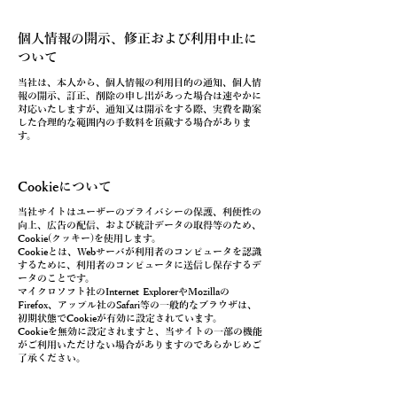
個人情報の開示、修正および利用中止に
ついて
当社は、本人から、個人情報の利用目的の通知、個人情
報の開示、訂正、削除の申し出があった場合は速やかに
対応いたしますが、通知又は開示をする際、実費を勘案
した合理的な範囲内の手数料を頂戴する場合がありま
す。
Cookieについて
当社サイトはユーザーのプライバシーの保護、利便性の
向上、広告の配信、および統計データの取得等のため、
Cookie(クッキー)を使用します。
Cookieとは、Webサーバが利用者のコンピュータを認識
するために、利用者のコンピュータに送信し保存するデ
ータのことです。
マイクロソフト社のInternet ExplorerやMozillaの
Firefox、アップル社のSafari等の一般的なブラウザは、
初期状態でCookieが有効に設定されています。
Cookieを無効に設定されますと、当サイトの一部の機能
がご利用いただけない場合がありますのであらかじめご
了承ください。