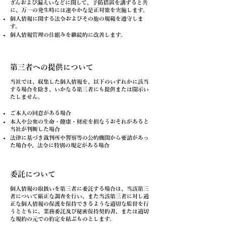
ざんおよび漏えいなどに関して、予防措置を講ずると共
に、万一の発生時には速やかな是正対策を実施します。
個人情報に関する法令およびその他の規範を遵守しま
す。
個人情報管理の仕組みを継続的に改善します。
第三者への提供について
当社では、収集した個人情報を、以下のいずれかに該当
する場合を除き、いかなる第三者にも提供または開示い
たしません。
ご本人の同意がある場合
本人や公衆の生命・健康・財産を損なうおそれがあると
当社が判断した場合
法律に基づき裁判所や警察等の公的機関から要請があっ
た場合や、法令に特別の規定がある場合
委託について
個人情報の取扱いを第三者に委託する場合は、当該第三
者について厳正な調査を行い、また当該第三者に対し適
正な個人情報の保護を保持できるような適切な監督を行
うとともに、業務委託及び秘密保持契約書、または適切
な規約の元での約定を結ぶものとします。