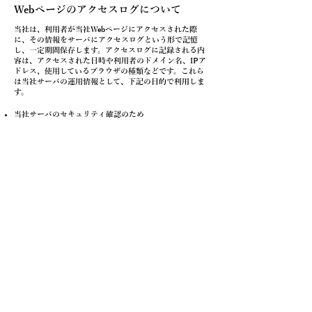
Webページのアクセスログについて
当社は、利用者が当社Webページにアクセスされた際
に、その情報をサーバにアクセスログという形で記憶
し、一定期間保存します。アクセスログに記録される内
容は、アクセスされた日時や利用者のドメイン名、IPア
ドレス、使用しているブラウザの種類などです。これら
は当社サーバの運用情報として、下記の目的で利用しま
す。
当社サーバのセキュリティ確認のため
不正アクセス発生時の原因追及のため
サービス向上の為の統計データ取得のため
組織・体制
当社は、代表取締役社長を個人情報保護管理責任者と
し、個人情報の適正な管理を実施いたします。
また、従業者は個人情報に関するコンプライアンス・プ
ログラムを遵守し、不具合や事故があった場合は速やか
に報告させます。
2010年1月20日制定
個人情報の取り扱いに関するお問い合わ