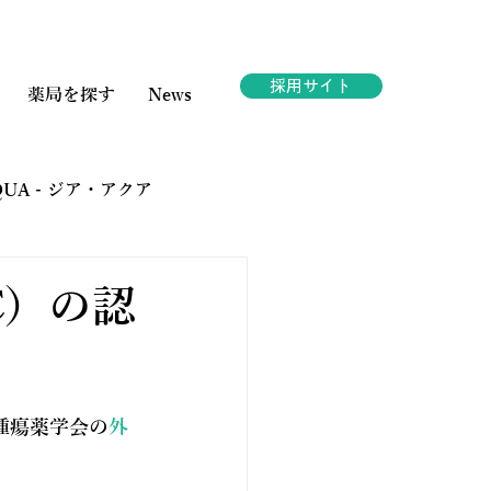
採用サイト
薬局を探す
News
AQUA - ジア・アクア
ェスタ
C）の認
腫瘍薬学会の
外