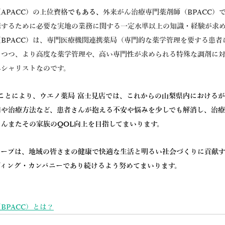
APACC）の上位資格
でもある、
外来がん治療専門薬剤師（BPACC）で
携するために必要な実地の業務に関する一定水準以上の知識・経験が求
BPACC）は、専門医療機関連携薬局（専門的な薬学管理を要する患者
りつつ、より高度な薬学管理や、高い専門性が求められる特殊な調剤に
ペシャリストなのです。
たことにより、ウエノ薬局 富士見店では、これからの山梨県内における
用や治療方法など、患者さんが抱える不安や悩みを少しでも解消し、治
んまたその家族のQOL向上を目指してまいります。
ループは、地域の皆さまの健康で快適な生活と明るい社会づくりに貢献
ディング・カンパニーであり続けるよう努めてまいります。
BPACC）とは？