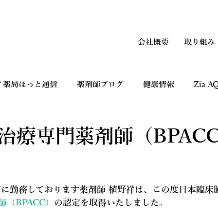
会社概要
取り組み
ノ薬局ほっと通信
薬剤師ブログ
健康情報
Zia 
上手なつかい方
コマーシャルギャラリー CM
健康フ
治療専門薬剤師（BPAC
店に勤務しております薬剤師 植野祥は、この度日本臨床
（BPACC）
の認定を取得いたしました。