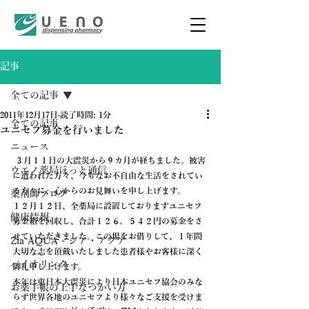
記事
全ての記事
2011年12月17日
読了時間: 1分
全ての記事
ユニセフ募金を行いました
ニュース
 ３月１１日の大震災から９カ月が経ちました。被害
ウエノ薬局ほっと通信
に遭われた方々、今もなお不自由な生活をされてい
る方々に、心からのお見舞いを申し上げます。
薬剤師ブログ
１２月１２日、全薬局に設置しておりますユニセフ
健康情報
募金箱を回収し、合計１２６，５４２円の募金をさ
せていただきました。この場をお借りして、１年間
Zia AQUA - ジア・アクア
大切な志を頂戴いたしました患者様やお客様に深く
バイオリンク
御礼申し上げます。
本年は東日本大震災により日本ユニセフ協会のみな
お薬手帳の上手なつかい方
らず世界各地のユニセフより様々なご支援を受けま