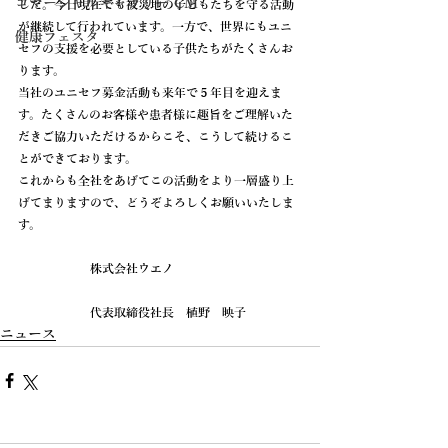
コマーシャルギャラリー CM
した。今日現在でも被災地の子どもたちを守る活動
が継続して行われています。一方で、世界にもユニ
健康フェスタ
セフの支援を必要としている子供たちがたくさんお
ります。
当社のユニセフ募金活動も来年で５年目を迎えま
す。たくさんのお客様や患者様に趣旨をご理解いた
だきご協力いただけるからこそ、こうして続けるこ
とができております。
これからも全社をあげてこの活動をより一層盛り上
げてまりますので、どうぞよろしくお願いいたしま
す。
　　　　　　株式会社ウエノ
　　　　　　代表取締役社長　植野　映子
ニュース