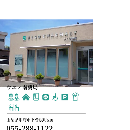
ウエノ南薬局
山梨県甲府市下曽根町518
055-288-1122