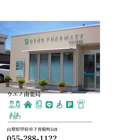
ウエノ南薬局
山梨県甲府市下曽根町518
055-288-1122