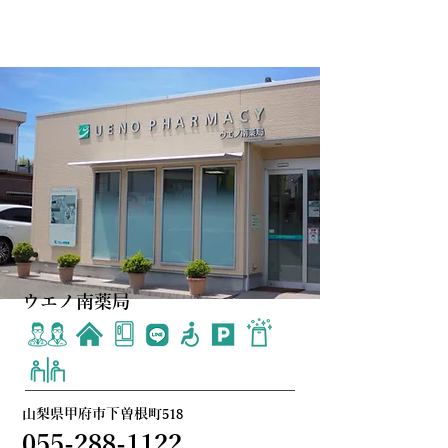
ウエノ南薬局
山梨県甲府市下曽根町518
055-288-1122