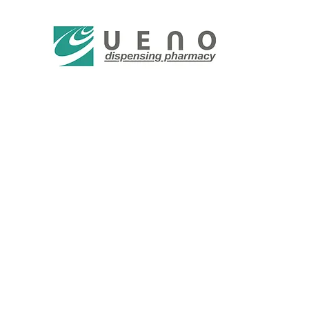
患者様ひとりひとりに寄
あなたのかかりつけ薬局
Ｗe offer the bright future 