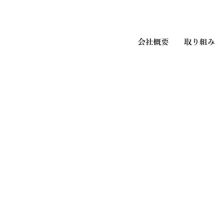
会社概要
取り組み
り添った安心を！
「
ウエノ薬局グループ
」です。
with health