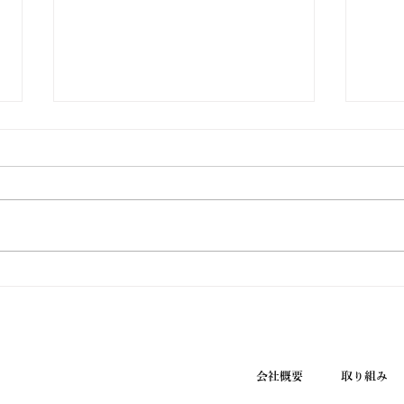
外来がん治療認定薬剤師試験
に合格
ウエノ薬局 富士見店に勤務して
おります薬剤師 植野祥は、この
度おこなわれました日本臨床腫瘍
薬学会の外来がん治療認定試験
お客
(APACC)に見事合格いたしまし
果
た。 弊社薬剤師から難関な認定
試験外来がん治療認定薬剤師が誕
生したことは、これからの山梨県
内におけるがん治療により高度な
会社概要
取り組み
専...