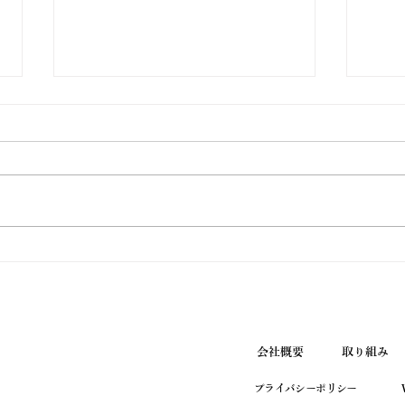
ウエ
スタ2
FM FUJI
２月
グル
ビコ
チラ
トの
てい
い！
会社概要
取り組み
プライバシーポリシー