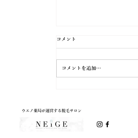
Akatsuki「暁」挑戦者達の夜
コメント
明け
UTY番組 「暁」挑戦者達の夜
明けにて弊社の紹介をしていただ
コメントを追加…
きました。 新店のウエノ薬局富
士見店や業務内容などの話をさせ
ていただいております。 これか
らも皆様の健康を守っていけるよ
う日々、精進して参ります。
ウエノ薬局が運営する脱毛サロン