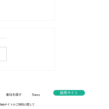
ノ薬局グループ健康フェ
018TVCM
４日～１１日までウエノ薬局
ープ健康ファスタ2018のテレ
マーシャルが放映されます。
シとはまた一味違ったイベン
魅力が伝わる動画に仕上がっ
ますので、是非でご覧くださ
採用サイト
薬局を探す
News
Webサイトのご利用に際して