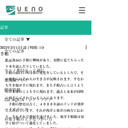
記事
全ての記事
2023年3月11日
読了時間: 1分
全ての記事
手相
私は昔から手相に興味があり、実際に見てもらった
ニュース
り本を読んだりしていました。
ウエノ薬局ほっと通信
手相の面白い所は常に変化をしているところで、そ
の変化にはその人の生き方が反映されます。すなわ
薬剤師ブログ
ち生き様が手に現れます。また手相占いと言うよう
健康情報
にに未来のことも手に現れます。過去と未来が同時
に両手に示されていることになります。
Zia AQUA - ジア・アクア
　手相の歴史は古く、４０００年前のインドが発祥
バイオリンク
と言われています。それが西洋と東洋の両方に伝わ
り、それぞれで発展を遂げました。東洋手相術は易
お薬手帳の上手なつかい方
学と結びついて進化してぃました。