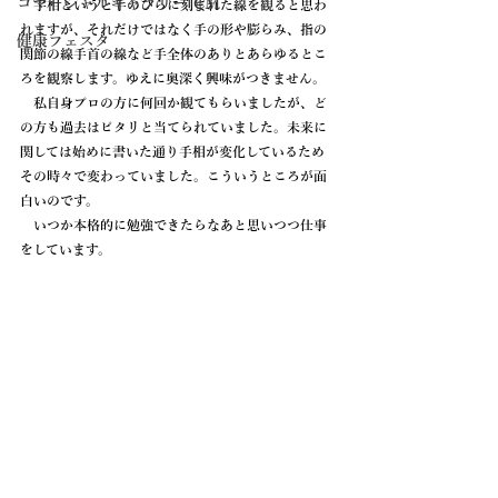
コマーシャルギャラリー CM
　手相というと手のひらに刻まれた線を観ると思わ
れますが、それだけではなく手の形や膨らみ、指の
健康フェスタ
関節の線手首の線など手全体のありとあらゆるとこ
ろを観察します。ゆえに奥深く興味がつきません。
　私自身プロの方に何回か観てもらいましたが、ど
の方も過去はピタリと当てられていました。未来に
関しては始めに書いた通り手相が変化しているため
その時々で変わっていました。こういうところが面
白いのです。
　いつか本格的に勉強できたらなあと思いつつ仕事
をしています。