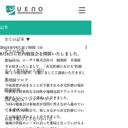
記事
全ての記事
2016年8月9日
読了時間: 1分
全ての記事
8月6日に社内勉強会を開催いたしました。
8月6日に、エーザイ株式会社の　脇別府　卓哉様　
ニュース
をお招きいたしまして、「在宅医療における”医療
ウエノ薬局ほっと通信
圏”と今後の展望」と題しましてご講演いただきまし
た。
薬剤師ブログ
今後需要が高まることが予想される在宅医療の現在
健康情報
の状況と将来的な方向性や地域包括ケアシステムの
概要などについてご講演いただきました。
Zia AQUA - ジア・アクア
今回の勉強会は参加者が質問に答えながら進めてい
バイオリンク
く参加型の研修会で、楽しみながら在宅医療につい
ての知識を深めることができました。
お薬手帳の上手なつかい方
地域の皆様のニーズに沿った薬局となっていけるよ