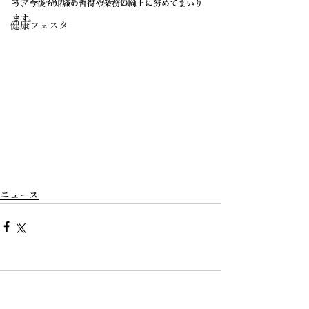
コマーシャルギャラリー CM
う、今後も知識の習得や業務の向上に努めてまいり
ます。
健康フェスタ
ニュース
コメント