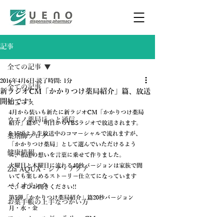
記事
全ての記事
2016年4月6日
読了時間: 1分
全ての記事
新ラジオCM「かかりつけ薬局紹介」篇、放送
開始です!
ニュース
4月から装いも新たに新ラジオCM「かかりつけ薬局
ウエノ薬局ほっと通信
紹介」篇が、明日からYBSラジオで放送されます。
8:15頃より生放送中のコマーシャルで流れますが、
薬剤師ブログ
「かかりつけ薬局」として選んでいただけるよう
健康情報
に、私達の想いを言葉に乗せて作りました。
火曜日と木曜日に流れる40秒バージョンは家族で聞
Zia AQUA - ジア・アクア
いても楽しめるストーリー仕立てになっています
バイオリンク
で、ぜひお聞きください!!
第5弾「かかりつけ薬局紹介」篇20秒バージョン　
お薬手帳の上手なつかい方
月・水・金