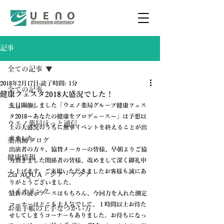
記事
全ての記事
2018年2月17日
読了時間: 1分
全ての記事
健康フェスタ2018大盛況でした！
先日開催しました「ウエノ薬局グループ健康フェス
ニュース
タ2018～あなたの健康をプロデュース～」は予想以
ウエノ薬局ほっと通信
上の大盛況のうちに無事イベントを終えることが出
来ました。
薬剤師ブログ
出演者の方々、協賛メーカーの皆様、早朝よりご協
健康情報
力頂きました関係者の皆様、改めまして深く御礼申
し上げます。ご来場いただきましたお客様も誠にあ
Zia AQUA - ジア・アクア
りがとうございました。
バイオリンク
最新の展示ブースはもちろん、今回力を入れた測定
コーナーはどこも大人気でして、１時間以上お待た
お薬手帳の上手なつかい方
せしてしまうコーナーもありました。お待ちになっ