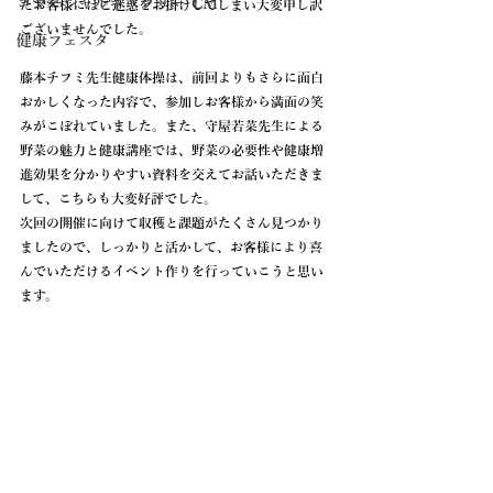
コマーシャルギャラリー CM
たお客様にはご迷惑をお掛けしてしまい大変申し訳
ございませんでした。
健康フェスタ
藤本チフミ先生健康体操は、前回よりもさらに面白
おかしくなった内容で、参加しお客様から満面の笑
みがこぼれていました。また、守屋若菜先生による
野菜の魅力と健康講座では、野菜の必要性や健康増
進効果を分かりやすい資料を交えてお話いただきま
して、こちらも大変好評でした。　
次回の開催に向けて収穫と課題がたくさん見つかり
ましたので、しっかりと活かして、お客様により喜
んでいただけるイベント作りを行っていこうと思い
ます。