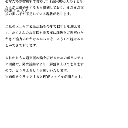
コマーシャルギャラリー CM
どもたちが貧困下で暮らし、7億5,000万人の子ども
たちが児童婚をするとも指摘しており、まだまだ支
健康フェスタ
援の担い手が不足している現状があります。
当社のユニセフ募金活動も今年で12年目を迎えま
す。たくさんのお客様や患者様に趣旨をご理解いた
だきご協力いただけるからこそ、こうして続けるこ
とができております。
これからも人道支援の輪を広げるためのボランティ
ア活動や、募金活動をより一層盛り上げてまります
ので、どうぞよろしくお願いいたします。
※画像をクリックするとPDFファイルが開きます。