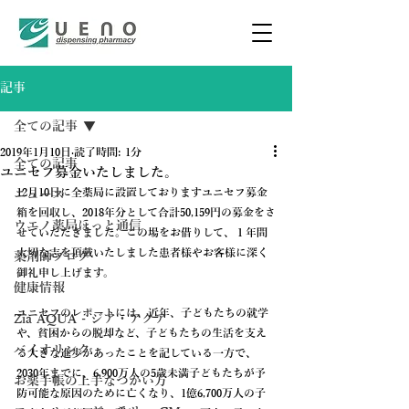
記事
全ての記事
2019年1月10日
読了時間: 1分
全ての記事
ユニセフ募金いたしました。
12月10日に全薬局に設置しておりますユニセフ募金
ニュース
箱を回収し、2018年分として合計50,159円の募金をさ
ウエノ薬局ほっと通信
せていただきました。この場をお借りして、１年間
大切な志を頂戴いたしました患者様やお客様に深く
薬剤師ブログ
御礼申し上げます。
健康情報
ユニセフのレポートには、近年、子どもたちの就学
Zia AQUA - ジア・アクア
や、貧困からの脱却など、子どもたちの生活を支え
バイオリンク
る大きな進歩があったことを記している一方で、
2030年までに、6,900万人の5歳未満子どもたちが予
お薬手帳の上手なつかい方
防可能な原因のために亡くなり、1億6,700万人の子