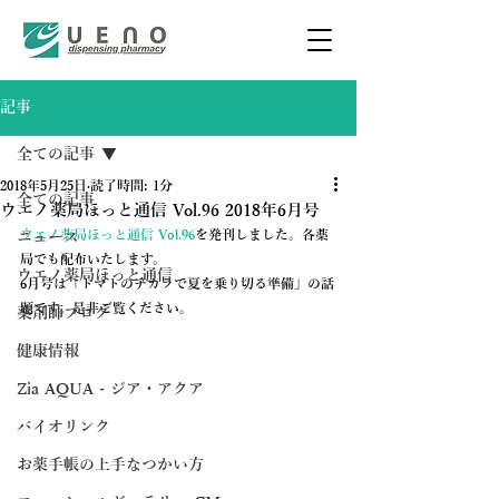
記事
全ての記事
2018年5月25日
読了時間: 1分
全ての記事
ウエノ薬局ほっと通信 Vol.96 2018年6月号
ウエノ薬局ほっと通信 Vol.96
を発刊しました。各薬
ニュース
局でも配布いたします。
ウエノ薬局ほっと通信
6月号は「トマトのチカラで夏を乗り切る準備」の話
題です。是非ご覧ください。
薬剤師ブログ
健康情報
Zia AQUA - ジア・アクア
バイオリンク
お薬手帳の上手なつかい方