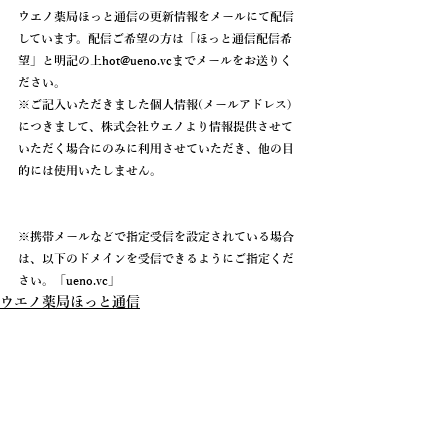
ウエノ薬局ほっと通信の更新情報を
メールにて配信
しています。配信ご希望の方は「
ほっと通信配信希
望
」と明記の上hot@ueno.vcまでメールをお送りく
ださい。
※ご記入いただきました個人情報(メールアドレス)
につきまして、株式会社ウエノより情報提供させて
いただく場合にのみに利用させていただき、他の目
的には使用いたしません。
※携帯メールなどで指定受信を設定されている場合
は、以下のドメインを受信できるようにご指定くだ
さい。「
ueno.vc
」
ウエノ薬局ほっと通信
ニュース