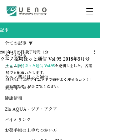
記事
全ての記事
2018年4月25日
読了時間: 1分
全ての記事
ウエノ薬局ほっと通信 Vol.95 2018年5月号
ウエノ薬局ほっと通信 Vol.95
を発刊しました。各薬
ニュース
局でも配布いたします。
ウエノ薬局ほっと通信
5月号は「お酢ダイエットで効率よく痩せるコツ！」
の話題です。是非ご覧ください。
薬剤師ブログ
健康情報
Zia AQUA - ジア・アクア
バイオリンク
お薬手帳の上手なつかい方