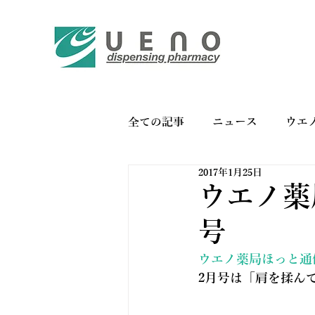
全ての記事
ニュース
ウエ
2017年1月25日
バイオリンク
お薬手帳の
ウエノ薬局
号
ウエノ薬局ほっと通信 
2月号は「肩を揉ん