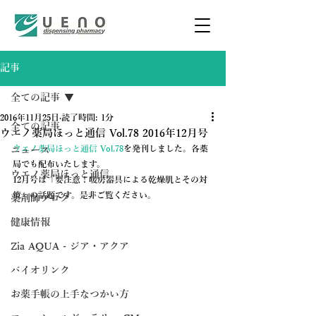
記事
全ての記事
2016年11月25日
読了時間: 1分
全ての記事
ウエノ薬局ほっと通信 Vol.78 2016年12月号
ウエノ薬局ほっと通信 Vol.78
を発刊しました。各薬
ニュース
局でも配布いたします。
ウエノ薬局ほっと通信
12月号は「要注意！暖房器具による乾燥肌とその対
策」の話題です。是非ご覧ください。
薬剤師ブログ
健康情報
Zia AQUA - ジア・アクア
バイオリンク
お薬手帳の上手なつかい方