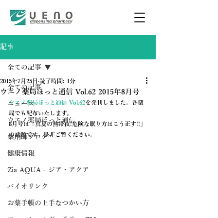
記事
全ての記事
2015年7月25日
読了時間: 1分
全ての記事
ウエノ薬局ほっと通信 Vol.62 2015年8月号
ウエノ薬局ほっと通信 Vol.62
を発刊しました。各薬
ニュース
局でも配布いたします。
ウエノ薬局ほっと通信
8月号は「真夏の熱帯夜!危険な眠り方はこう正す!!」
の話題です。是非ご覧ください。
薬剤師ブログ
健康情報
Zia AQUA - ジア・アクア
バイオリンク
お薬手帳の上手なつかい方