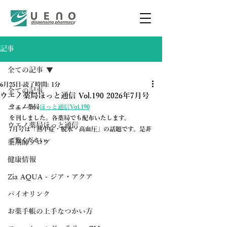
記事
全ての記事
6月25日
読了時間: 1分
全ての記事
ウエノ薬局ほっと通信 Vol.190 2026年7月号
ウエノ薬局
ほっと通信Vol.190
ニュース
を刊しました。各薬局でも配布いたします。
ウエノ薬局ほっと通信
7月号は「熱中症・脱水・高血圧」の話題です。是非
ご覧ください。
薬剤師ブログ
健康情報
Zia AQUA - ジア・アクア
バイオリンク
お薬手帳の上手なつかい方