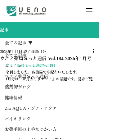
記事
全ての記事
2026年1月1日
読了時間: 1分
全ての記事
ウエノ薬局ほっと通信 Vol.184 2026年1月号
ウエノ薬局ほっと通信Vol.184
ニュース
を刊しました。各薬局でも配布いたします。
ウエノ薬局ほっと通信
1月号は「正月太りリセット」の話題です。是非ご覧
ください。
薬剤師ブログ
健康情報
Zia AQUA - ジア・アクア
バイオリンク
お薬手帳の上手なつかい方