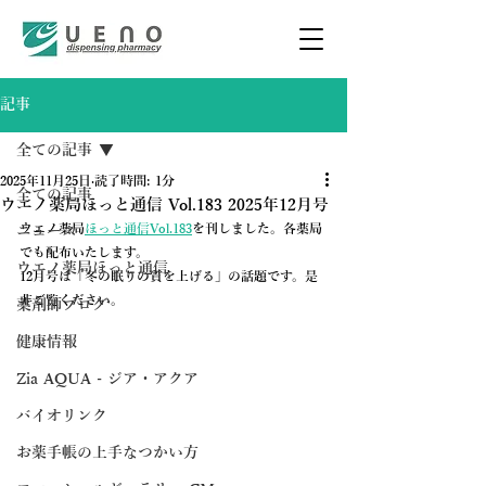
記事
全ての記事
2025年11月25日
読了時間: 1分
全ての記事
ウエノ薬局ほっと通信 Vol.183 2025年12月号
ウエノ薬局
ほっと通信Vol.183
を刊しました。各薬局
ニュース
でも配布いたします。
ウエノ薬局ほっと通信
12月号は「冬の眠りの質を上げる」の話題です。是
非ご覧ください。
薬剤師ブログ
健康情報
Zia AQUA - ジア・アクア
バイオリンク
お薬手帳の上手なつかい方