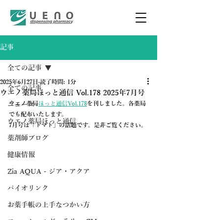
記事
全ての記事
2025年6月27日
読了時間: 1分
全ての記事
ウエノ薬局ほっと通信 Vol.178 2025年7月号
ウエノ薬局
ほっと通信Vol.178
を刊しました。各薬局
ニュース
でも配布いたします。
ウエノ薬局ほっと通信
7月号は「トマト」の話題です。是非ご覧ください。
薬剤師ブログ
健康情報
Zia AQUA - ジア・アクア
バイオリンク
お薬手帳の上手なつかい方