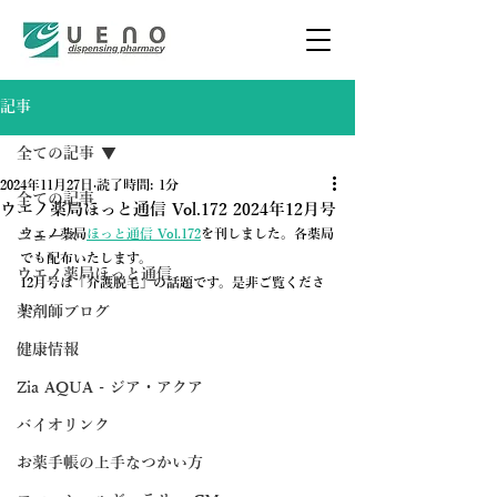
記事
全ての記事
2024年11月27日
読了時間: 1分
全ての記事
ウエノ薬局ほっと通信 Vol.172 2024年12月号
ウエノ薬局
ほっと通信 Vol.172
を刊しました。各薬局
ニュース
でも配布いたします。
ウエノ薬局ほっと通信
12月号は「介護脱毛」の話題です。是非ご覧くださ
い。
薬剤師ブログ
健康情報
Zia AQUA - ジア・アクア
バイオリンク
お薬手帳の上手なつかい方