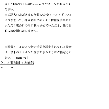
望
」と明記の上hot@ueno.vcまでメールをお送りく
ださい。
※ご記入いただきました個人情報(メールアドレス)
につきまして、株式会社ウエノより情報提供させて
いただく場合にのみに利用させていただき、他の目
的には使用いたしません。
※携帯メールなどで指定受信を設定されている場合
は、以下のドメインを受信できるようにご指定くだ
さい。「
ueno.vc
」
ウエノ薬局ほっと通信
ニュース
コメント