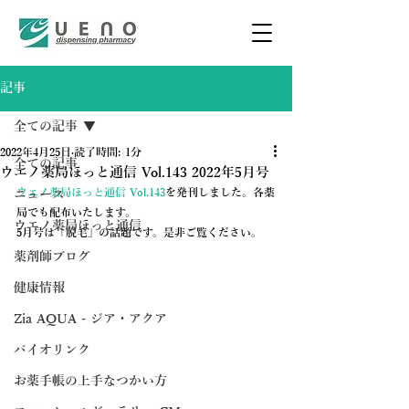
記事
全ての記事
2022年4月25日
読了時間: 1分
全ての記事
ウエノ薬局ほっと通信 Vol.143 2022年5月号
ウエノ薬局ほっと通信 Vol.143
を発刊しました。各薬
ニュース
局でも配布いたします。
ウエノ薬局ほっと通信
5月号は「脱毛」の話題です。是非ご覧ください。
薬剤師ブログ
健康情報
Zia AQUA - ジア・アクア
バイオリンク
お薬手帳の上手なつかい方