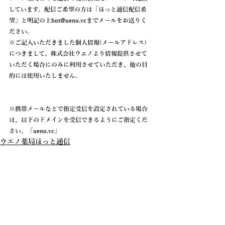
しています。配信ご希望の方は「
ほっと通信配信希
望
」と明記の上hot@ueno.vcまでメールをお送りく
ださい。
※ご記入いただきました個人情報(メールアドレス)
につきまして、株式会社ウエノより情報提供させて
いただく場合にのみに利用させていただき、他の目
的には使用いたしません。
※携帯メールなどで指定受信を設定されている場合
は、以下のドメインを受信できるようにご指定くだ
さい。「
ueno.vc
」
ウエノ薬局ほっと通信
ニュース
コメント