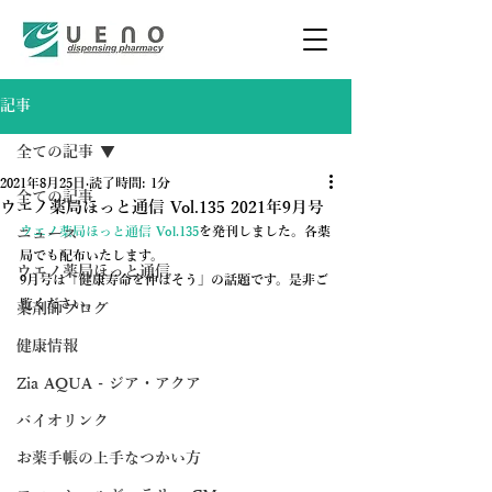
記事
全ての記事
2021年8月25日
読了時間: 1分
全ての記事
ウエノ薬局ほっと通信 Vol.135 2021年9月号
ウエノ薬局ほっと通信 Vol.135
を発刊しました。各薬
ニュース
局でも配布いたします。
ウエノ薬局ほっと通信
9月号は「健康寿命を伸ばそう」の話題です。是非ご
覧ください。
薬剤師ブログ
健康情報
Zia AQUA - ジア・アクア
バイオリンク
お薬手帳の上手なつかい方