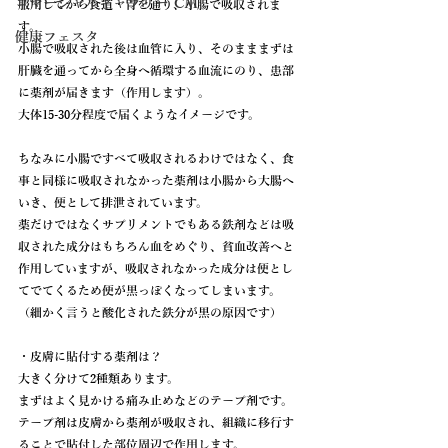
コマーシャルギャラリー CM
服用してから食道・胃を通り、小腸で吸収されま
す。
健康フェスタ
小腸で吸収された後は血管に入り、そのまままずは
肝臓を通ってから全身へ循環する血流にのり、患部
に薬剤が届きます（作用します）。
大体15-30分程度で届くようなイメージです。
ちなみに小腸ですべて吸収されるわけではなく、食
事と同様に吸収されなかった薬剤は小腸から大腸へ
いき、便として排泄されています。
薬だけではなくサプリメントでもある鉄剤などは吸
収された成分はもちろん血をめぐり、貧血改善へと
作用していますが、吸収されなかった成分は便とし
てでてくるため便が黒っぽくなってしまいます。
（細かく言うと酸化された鉄分が黒の原因です）
・皮膚に貼付する薬剤は？
大きく分けて2種類あります。
まずはよく見かける痛み止めなどのテープ剤です。
テープ剤は皮膚から薬剤が吸収され、組織に移行す
ることで貼付した部位周辺で作用します。