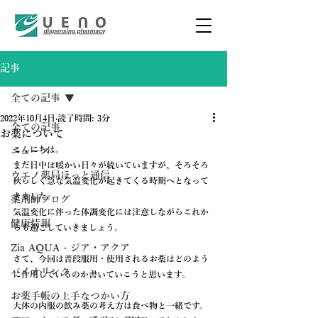
記事
全ての記事
2022年10月4日
読了時間: 3分
全ての記事
お薬について
こんにちは。
ニュース
まだ日中は暖かい日々が続いていますが、そろそろ
ウエノ薬局ほっと通信
秋らしく急な気温変化が起きてくる時期へとなって
きました。
薬剤師ブログ
気温変化に伴った体調変化には注意しながらこれか
健康情報
らも過ごしていきましょう。
Zia AQUA - ジア・アクア
さて、今回は普段服用・使用されるお薬はどのよう
バイオリンク
に作用しているのか書いていこうと思います。
お薬手帳の上手なつかい方
大体の内服の飲み薬の考え方は食べ物と一緒です。