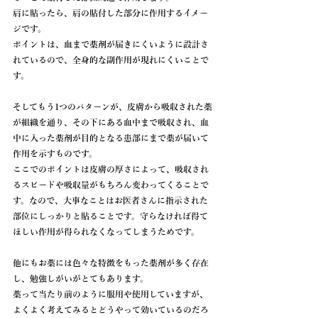
肩に貼ったら、肩の貼付した部分に作用するイメー
ジです。
ポイントは、血まで薬剤が届きにくいように設計さ
れているので、全身的な副作用が現れにくいことで
す。
そしてもう1つのパターンが、皮膚から吸収された薬
が組織を通り、その下にある血中まで吸収され、血
中に入った薬剤が目的となる患部にまで薬が届いて
作用を示すものです。
ここでのポイントは皮膚の厚さによって、吸収され
るスピードや吸収量がもちろん変わってくることで
す。なので、大事なことはお医者さんに指示された
部位にしっかりと貼ることです。守らなければ得て
ほしい作用が得られなくなってしまうためです。
他にもお薬には色々な特徴をもった薬剤が多く存在
し、勉強しがいがとてもあります。
薬って当たり前のように服用や使用していますが、
よくよく考えてみるとどうやって効いているのだろ