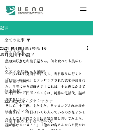
記事
全ての記事
2022年10月18日
読了時間: 1分
全ての記事
お月見団子の謎？
私の大好きな和菓子屋さん。何を食べても美味し
ニュース
い。
ウエノ薬局ほっと通信
十五夜のお月見団子を注文し、当日取りに行くと
「はい。電話代」とラッピングされた袋を手渡され
薬剤師ブログ
た。自宅に戻り謎解き？「これは、十五夜にかけて
健康情報
の十円玉と五円玉？もしくは、純粋に電話代」謎が
深まるばかり・・・・。
Zia AQUA - ジア・アクア
そして、十三夜。またまた、ラッピングされた袋を
バイオリンク
手渡され、「今日はいくら入っているのかな？ひょ
っとして十三円？今日は勇気を出し聞いてみよう。
お薬手帳の上手なつかい方
謎が解けるハズ！！」「他のお客さんからも聞かれ