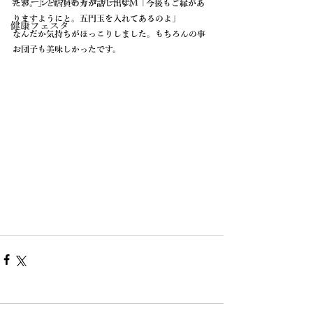
コマーシャルギャラリー CM
たわ。」と店員の方が話し出す。「今後もご縁があ
りますようにと。五円玉を入れてあるのよ」
健康フェスタ
なんだか気持ちがほっこりしました。もちろんの事
お団子も美味しかったです。