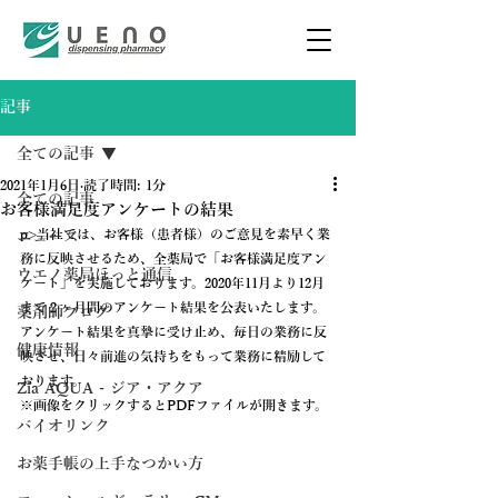
記事
全ての記事
2021年1月6日
読了時間: 1分
全ての記事
お客様満足度アンケートの結果
p>当社では、お客様（患者様）のご意見を素早く業
ニュース
務に反映させるため、全薬局で「お客様満足度アン
ウエノ薬局ほっと通信
ケート」を実施しております。2020年11月より12月
まで２ヶ月間のアンケート結果を公表いたします。
薬剤師ブログ
アンケート結果を真摯に受け止め、毎日の業務に反
健康情報
映させ、日々前進の気持ちをもって業務に精励して
おります。
Zia AQUA - ジア・アクア
※画像をクリックするとPDFファイルが開きます。
バイオリンク
お薬手帳の上手なつかい方