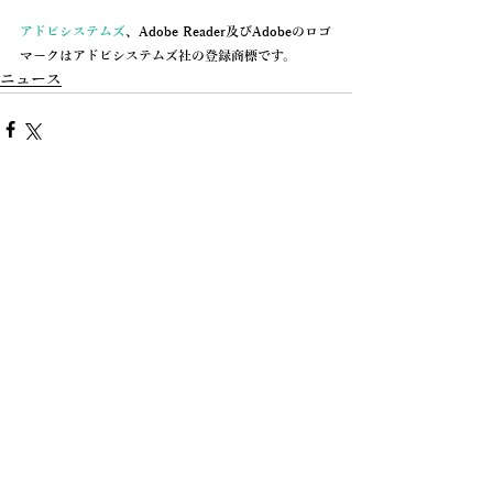
アドビシステムズ
、Adobe Reader及びAdobeのロゴ
マークはアドビシステムズ社の登録商標です。
ニュース
コメント
コメントを追加…
ウエノ薬局が運営する脱毛サロン