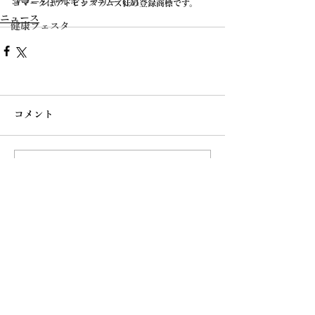
コマーシャルギャラリー CM
ゴマークはアドビシステムズ社の登録商標です。
ニュース
健康フェスタ
コメント
コメントを追加…
ウエノ薬局が運営する脱毛サロン
Webサイトのご利用に際して
プライバシーポリシー