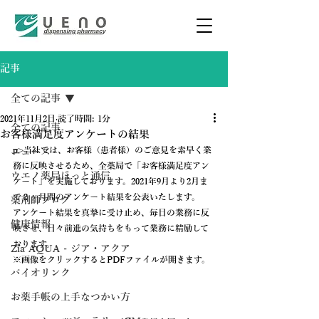
記事
全ての記事
2021年11月2日
読了時間: 1分
全ての記事
お客様満足度アンケートの結果
p>当社では、お客様（患者様）のご意見を素早く業
ニュース
務に反映させるため、全薬局で「お客様満足度アン
ウエノ薬局ほっと通信
ケート」を実施しております。2021年9月より2月ま
で２ヶ月間のアンケート結果を公表いたします。
薬剤師ブログ
アンケート結果を真摯に受け止め、毎日の業務に反
健康情報
映させ、日々前進の気持ちをもって業務に精励して
おります。
Zia AQUA - ジア・アクア
※画像をクリックするとPDFファイルが開きます。
バイオリンク
お薬手帳の上手なつかい方