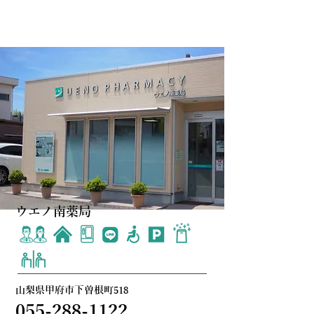
ウエノ南薬局
山梨県甲府市下曽根町518
055-288-1122